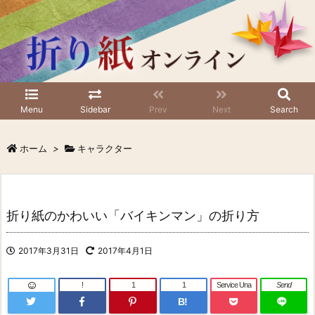
Menu
Sidebar
Prev
Next
Search
ホーム
>
キャラクター
折り紙のかわいい「バイキンマン」の折り方
2017年3月31日
2017年4月1日
!
1
1
Service Una
Send
B!