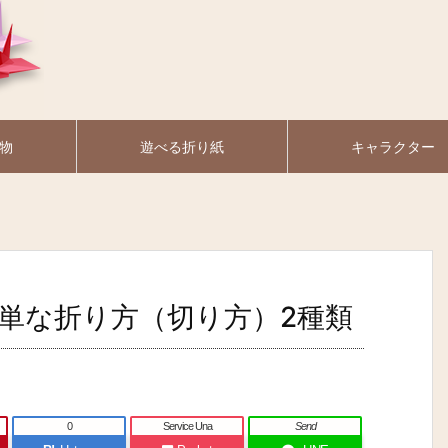
物
遊べる折り紙
キャラクター
単な折り方（切り方）2種類
0
Service Una
Send