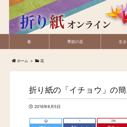
春
季節の花
生き
ホーム
>
花
折り紙の「イチョウ」の簡
2016年6月5日
!
234