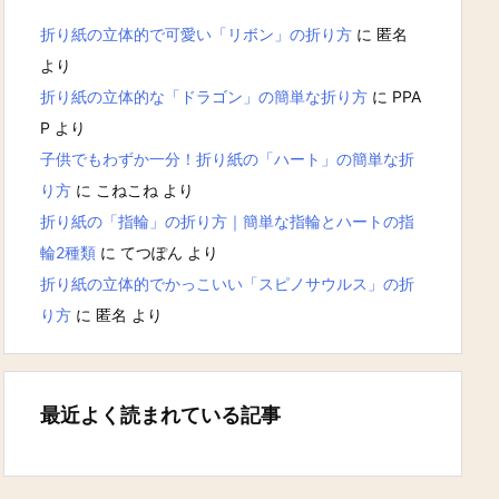
折り紙の立体的で可愛い「リボン」の折り方
に
匿名
より
折り紙の立体的な「ドラゴン」の簡単な折り方
に
PPA
P
より
子供でもわずか一分！折り紙の「ハート」の簡単な折
り方
に
こねこね
より
折り紙の「指輪」の折り方｜簡単な指輪とハートの指
輪2種類
に
てつぽん
より
折り紙の立体的でかっこいい「スピノサウルス」の折
り方
に
匿名
より
最近よく読まれている記事