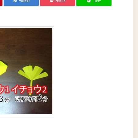
B!
Hatena
Pocket
LINE