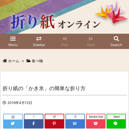
Menu
Sidebar
Prev
Next
Search
ホーム
>
食べ物
折り紙の「かき氷」の簡単な折り方
2016年4月13日
!
47
0
Service Una
Send
B!