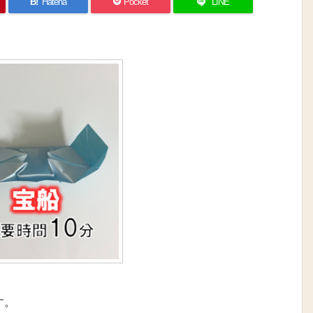
B!
Hatena
Pocket
LINE
す。