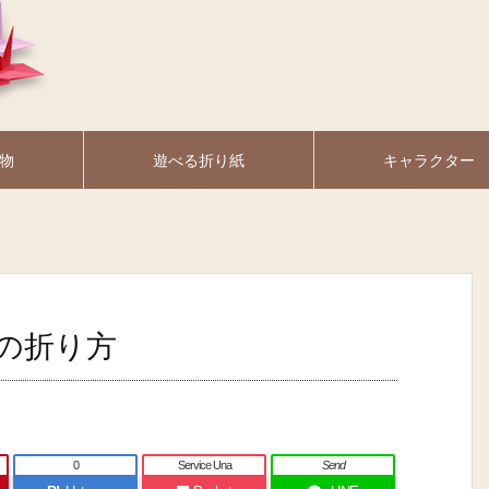
物
遊べる折り紙
キャラクター
の折り方
0
Service Una
Send