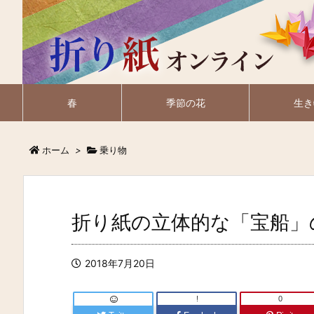
春
季節の花
生き
ホーム
>
乗り物
折り紙の立体的な「宝船」
2018年7月20日
!
0