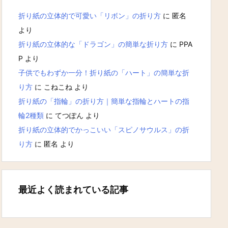
折り紙の立体的で可愛い「リボン」の折り方
に
匿名
より
折り紙の立体的な「ドラゴン」の簡単な折り方
に
PPA
P
より
子供でもわずか一分！折り紙の「ハート」の簡単な折
り方
に
こねこね
より
折り紙の「指輪」の折り方｜簡単な指輪とハートの指
輪2種類
に
てつぽん
より
折り紙の立体的でかっこいい「スピノサウルス」の折
り方
に
匿名
より
最近よく読まれている記事