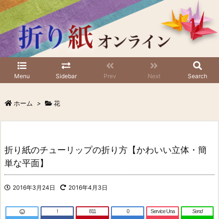
Menu
Sidebar
Prev
Next
Search
ホーム
>
花
折り紙のチューリップの折り方【かわいい立体・簡
単な平面】
2016年3月24日
2016年4月3日
!
811
0
Service Una
Send