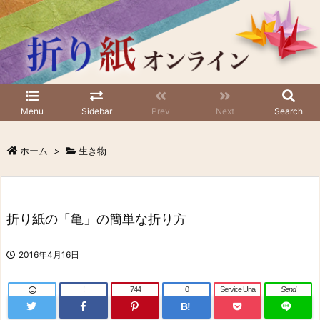
Menu
Sidebar
Prev
Next
Search
ホーム
>
生き物
折り紙の「亀」の簡単な折り方
2016年4月16日
!
744
0
Service Una
Send
B!