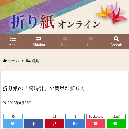
Menu
Sidebar
Prev
Next
Search
ホーム
>
道具
折り紙の「腕時計」の簡単な折り方
2018年8月26日
!
13
1
Service Una
Send
B!