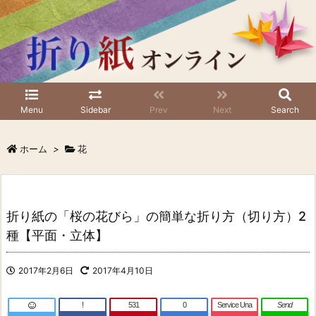
Menu
Sidebar
Prev
Next
Search
ホーム
>
花
折り紙の「桜の花びら」の簡単な折り方（切り方）2
種【平面・立体】
2017年2月6日
2017年4月10日
!
531
0
Service Una
Send