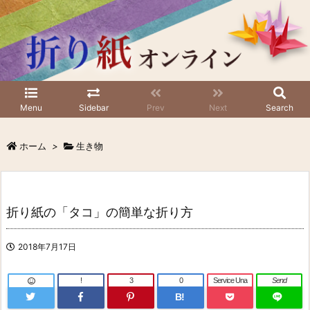
Menu
Sidebar
Prev
Next
Search
ホーム
>
生き物
折り紙の「タコ」の簡単な折り方
2018年7月17日
!
3
0
Service Una
Send
B!