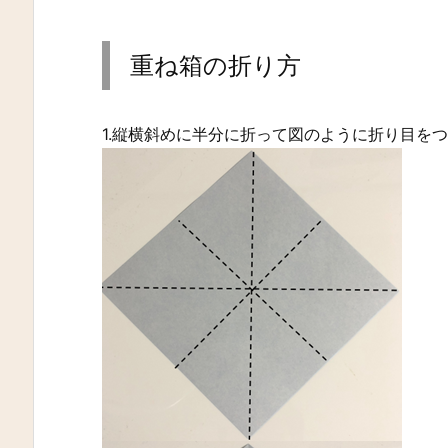
重ね箱の折り方
1.縦横斜めに半分に折って図のように折り目を