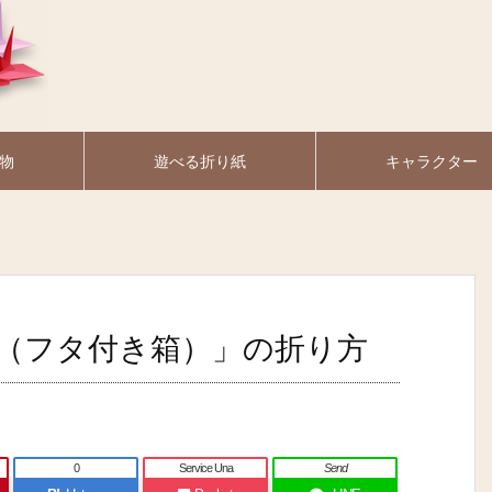
物
遊べる折り紙
キャラクター
（フタ付き箱）」の折り方
0
Service Una
Send