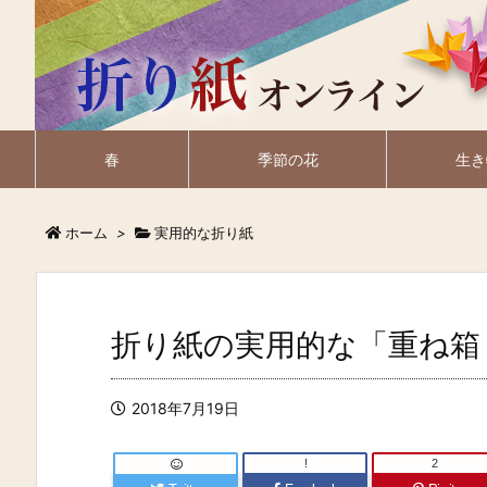
春
季節の花
生き
ホーム
>
実用的な折り紙
折り紙の実用的な「重ね箱
2018年7月19日
!
2