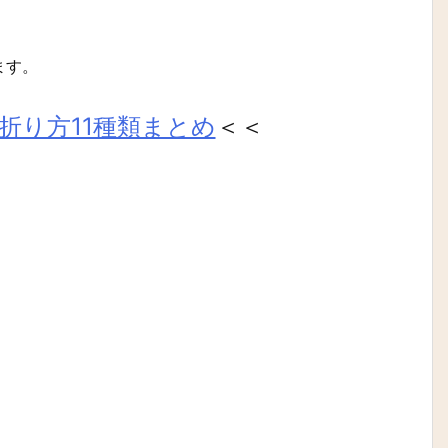
。
ます。
折り方11種類まとめ
＜＜