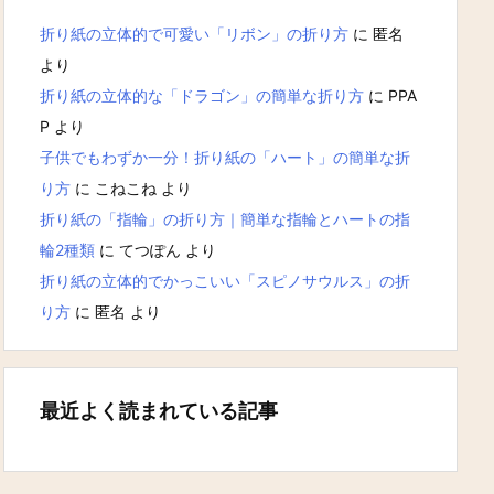
折り紙の立体的で可愛い「リボン」の折り方
に
匿名
より
折り紙の立体的な「ドラゴン」の簡単な折り方
に
PPA
P
より
子供でもわずか一分！折り紙の「ハート」の簡単な折
り方
に
こねこね
より
折り紙の「指輪」の折り方｜簡単な指輪とハートの指
輪2種類
に
てつぽん
より
折り紙の立体的でかっこいい「スピノサウルス」の折
り方
に
匿名
より
最近よく読まれている記事