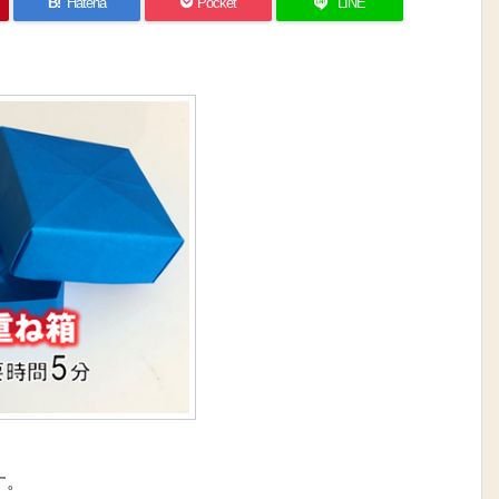
B!
Hatena
Pocket
LINE
す。