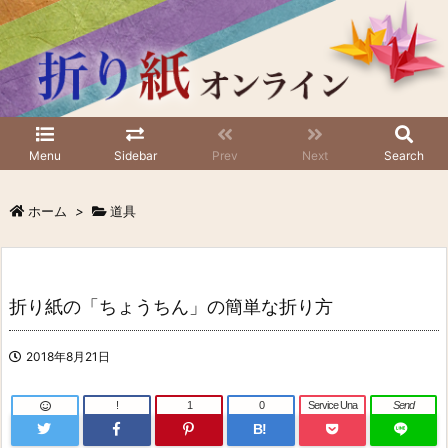
Menu
Sidebar
Prev
Next
Search
ホーム
>
道具
折り紙の「ちょうちん」の簡単な折り方
2018年8月21日
!
1
0
Service Una
Send
B!