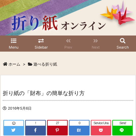
Menu
Sidebar
Prev
Next
Search
ホーム
>
遊べる折り紙
折り紙の「財布」の簡単な折り方
2016年5月6日
!
27
0
Service Una
Send
B!