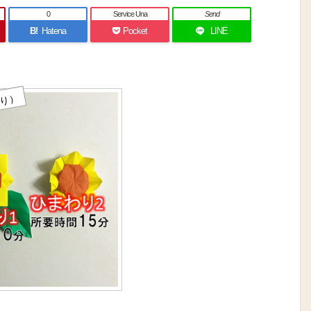
0
Service Una
Send
B!
Hatena
Pocket
LINE
わり）