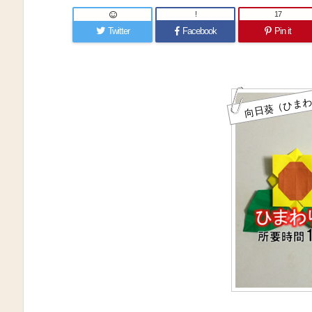
!
17
Twitter
Facebook
Pin it
向日葵（ひま