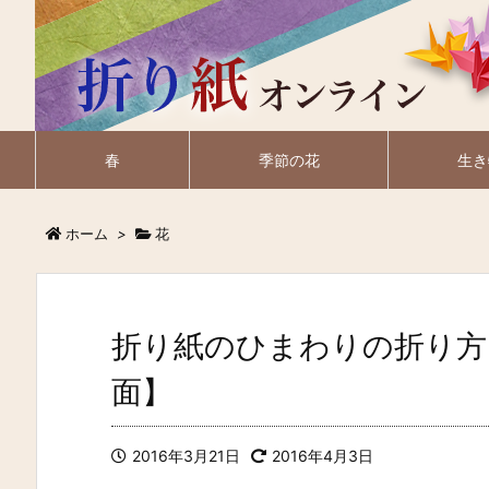
春
季節の花
生き
ホーム
>
花
折り紙のひまわりの折り方
面】
2016年3月21日
2016年4月3日