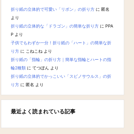
折り紙の立体的で可愛い「リボン」の折り方
に
匿名
より
折り紙の立体的な「ドラゴン」の簡単な折り方
に
PPA
P
より
子供でもわずか一分！折り紙の「ハート」の簡単な折
り方
に
こねこね
より
折り紙の「指輪」の折り方｜簡単な指輪とハートの指
輪2種類
に
てつぽん
より
折り紙の立体的でかっこいい「スピノサウルス」の折
り方
に
匿名
より
最近よく読まれている記事