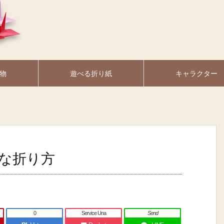
物
遊べる折り紙
キャラクター
な折り方
0
Service Una
Send