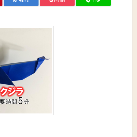
B!
Hatena
Pocket
LINE