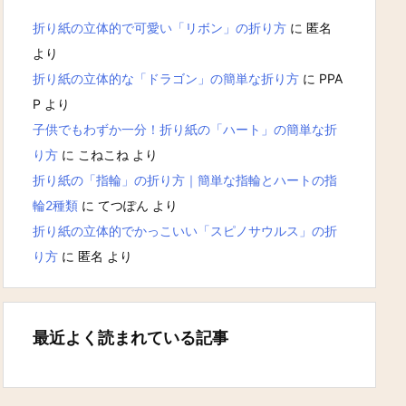
折り紙の立体的で可愛い「リボン」の折り方
に
匿名
より
折り紙の立体的な「ドラゴン」の簡単な折り方
に
PPA
P
より
子供でもわずか一分！折り紙の「ハート」の簡単な折
り方
に
こねこね
より
折り紙の「指輪」の折り方｜簡単な指輪とハートの指
輪2種類
に
てつぽん
より
折り紙の立体的でかっこいい「スピノサウルス」の折
り方
に
匿名
より
最近よく読まれている記事