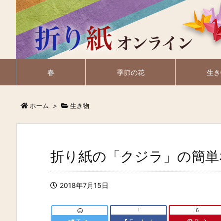
春
季節の花
生き
ホーム
>
生き物
折り紙の「クジラ」の簡単
2018年7月15日
!
6